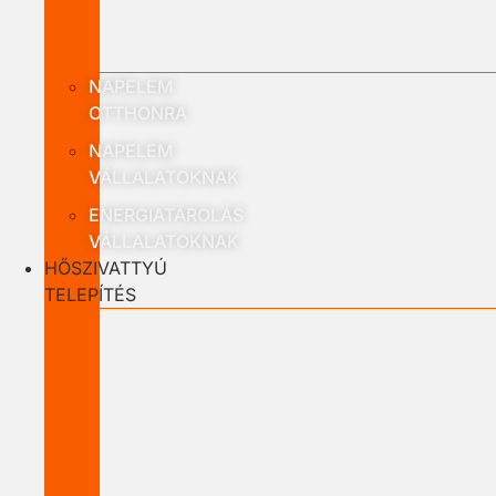
NAPELEM
OTTHONRA
NAPELEM
VÁLLALATOKNAK
ENERGIATÁROLÁS
VÁLLALATOKNAK
HŐSZIVATTYÚ
TELEPÍTÉS