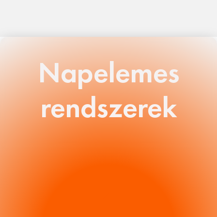
Napelemes
rendszerek