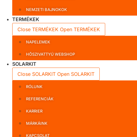
NEMZETI BAJNOKOK
TERMÉKEK
Close TERMÉKEK
Open TERMÉKEK
NAPELEMEK
HŐSZIVATTYÚ WEBSHOP
SOLARKIT
Close SOLARKIT
Open SOLARKIT
RÓLUNK
REFERENCIÁK
KARRIER
MÁRKÁINK
KAPCSOLAT