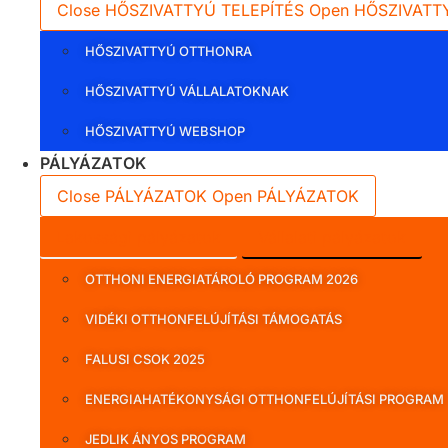
Close HŐSZIVATTYÚ TELEPÍTÉS
Open HŐSZIVATT
HŐSZIVATTYÚ OTTHONRA
HŐSZIVATTYÚ VÁLLALATOKNAK
HŐSZIVATTYÚ WEBSHOP
PÁLYÁZATOK
Close PÁLYÁZATOK
Open PÁLYÁZATOK
Lakossági pályázatok
Vállalati pályázatok
OTTHONI ENERGIATÁROLÓ PROGRAM 2026
VIDÉKI OTTHONFELÚJÍTÁSI TÁMOGATÁS
FALUSI CSOK 2025
ENERGIAHATÉKONYSÁGI OTTHONFELÚJÍTÁSI PROGRAM
JEDLIK ÁNYOS PROGRAM