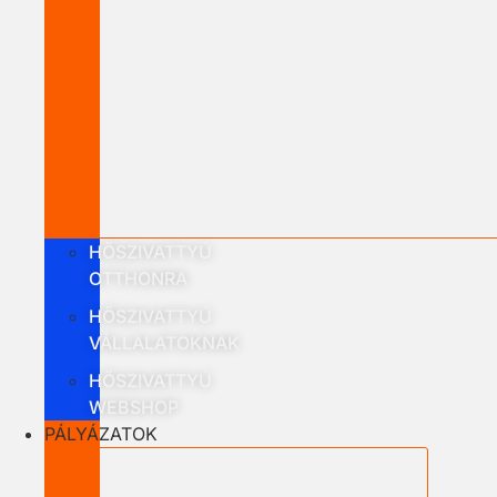
HŐSZIVATTYÚ
OTTHONRA
HŐSZIVATTYÚ
VÁLLALATOKNAK
HŐSZIVATTYÚ
WEBSHOP
PÁLYÁZATOK