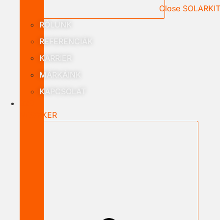
Close SOLARKI
RÓLUNK
REFERENCIÁK
KARRIER
MÁRKÁINK
KAPCSOLAT
B2B
NAGYKER