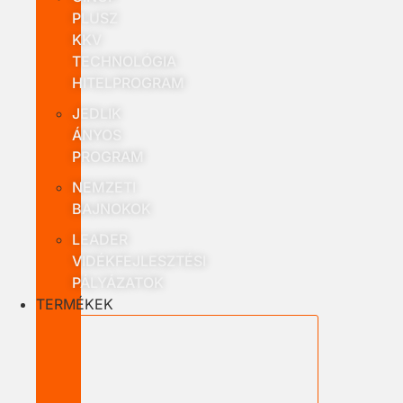
PLUSZ
KKV
TECHNOLÓGIA
HITELPROGRAM
JEDLIK
ÁNYOS
PROGRAM
NEMZETI
BAJNOKOK
LEADER
VIDÉKFEJLESZTÉSI
PÁLYÁZATOK
TERMÉKEK