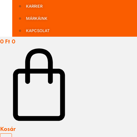
KARRIER
MÁRKÁINK
KAPCSOLAT
0
Ft
0
Kosár