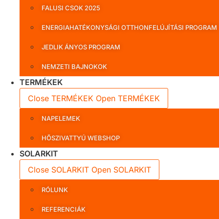
FALUSI CSOK 2025
ENERGIAHATÉKONYSÁGI OTTHONFELÚJÍTÁSI PROGRAM
JEDLIK ÁNYOS PROGRAM
NEMZETI BAJNOKOK
TERMÉKEK
Close TERMÉKEK
Open TERMÉKEK
NAPELEMEK
HŐSZIVATTYÚ WEBSHOP
SOLARKIT
Close SOLARKIT
Open SOLARKIT
RÓLUNK
REFERENCIÁK