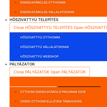
ENERGIATÁROLÁS OTTHONRA
ENERGIATÁROLÁS VÁLLALATOKNAK
HŐSZIVATTYÚ TELEPÍTÉS
Close HŐSZIVATTYÚ TELEPÍTÉS
Open HŐSZIVATT
HŐSZIVATTYÚ OTTHONRA
HŐSZIVATTYÚ VÁLLALATOKNAK
HŐSZIVATTYÚ WEBSHOP
PÁLYÁZATOK
Close PÁLYÁZATOK
Open PÁLYÁZATOK
Lakossági pályázatok
Vállalati pályázatok
OTTHONI ENERGIATÁROLÓ PROGRAM 2026
VIDÉKI OTTHONFELÚJÍTÁSI TÁMOGATÁS