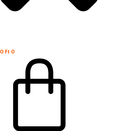
0
Ft
0