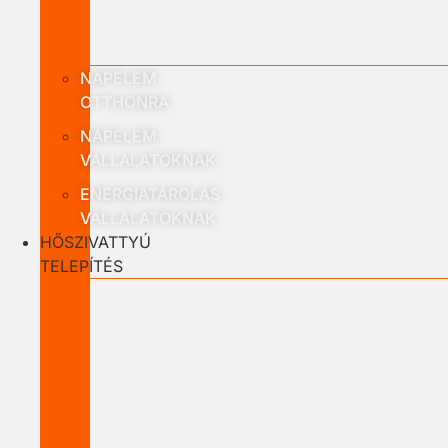
NAPELEM
OTTHONRA
NAPELEM
VÁLLALATOKNAK
ENERGIATÁROLÁS
VÁLLALATOKNAK
HŐSZIVATTYÚ
TELEPÍTÉS