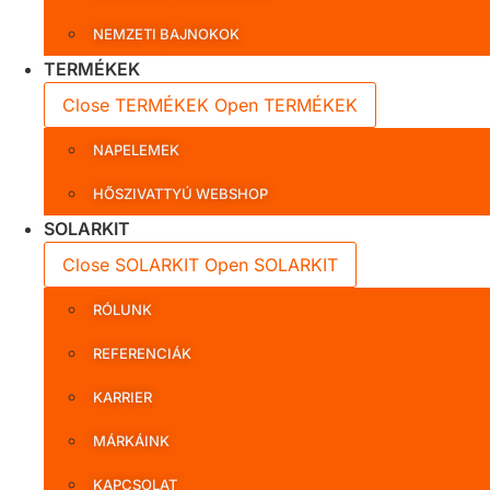
NEMZETI BAJNOKOK
TERMÉKEK
Close TERMÉKEK
Open TERMÉKEK
NAPELEMEK
HŐSZIVATTYÚ WEBSHOP
SOLARKIT
Close SOLARKIT
Open SOLARKIT
RÓLUNK
REFERENCIÁK
KARRIER
MÁRKÁINK
KAPCSOLAT