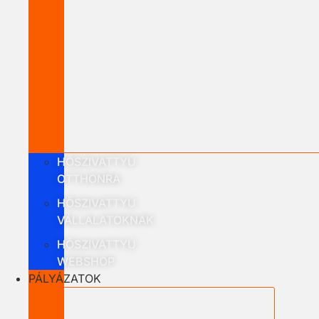
HŐSZIVATTYÚ
OTTHONRA
HŐSZIVATTYÚ
VÁLLALATOKNAK
HŐSZIVATTYÚ
WEBSHOP
PÁLYÁZATOK