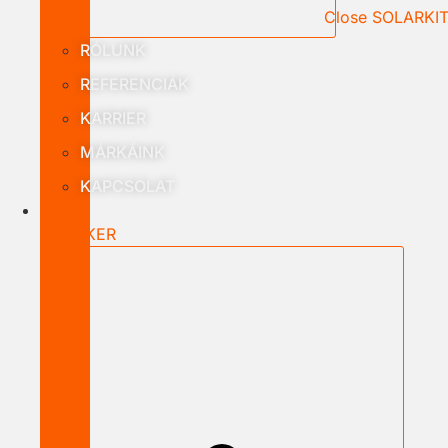
Close SOLARKI
RÓLUNK
REFERENCIÁK
KARRIER
MÁRKÁINK
KAPCSOLAT
B2B
NAGYKER