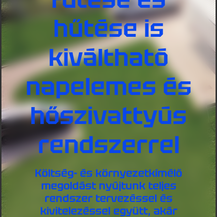
hűtése is
kiváltható
napelemes és
hőszivattyús
rendszerrel
Költség- és környezetkímélő
megoldást nyújtunk teljes
rendszer tervezéssel és
kivitelezéssel együtt, akár