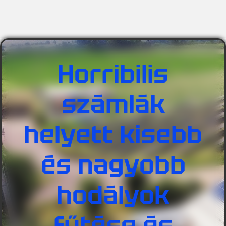
Horribilis
számlák
helyett kisebb
és nagyobb
hodályok
fűtése és