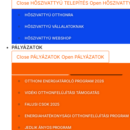
Close HŐSZIVATTYÚ TELEPÍTÉS
Open HŐSZIVATT
HŐSZIVATTYÚ OTTHONRA
HŐSZIVATTYÚ VÁLLALATOKNAK
HŐSZIVATTYÚ WEBSHOP
PÁLYÁZATOK
Close PÁLYÁZATOK
Open PÁLYÁZATOK
Lakossági pályázatok
Vállalati pályázatok
OTTHONI ENERGIATÁROLÓ PROGRAM 2026
VIDÉKI OTTHONFELÚJÍTÁSI TÁMOGATÁS
FALUSI CSOK 2025
ENERGIAHATÉKONYSÁGI OTTHONFELÚJÍTÁSI PROGRAM
JEDLIK ÁNYOS PROGRAM