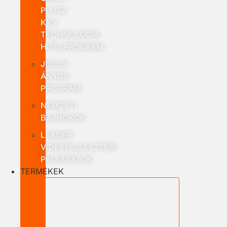
PLUSZ
KKV
TECHNOLÓGIA
HITELPROGRAM
JEDLIK
ÁNYOS
PROGRAM
NEMZETI
BAJNOKOK
LEADER
VIDÉKFEJLESZTÉSI
PÁLYÁZATOK
TERMÉKEK