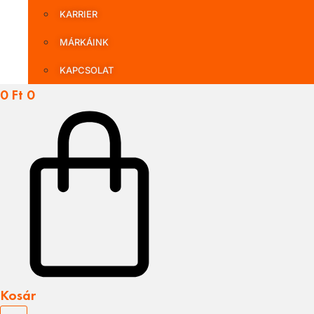
KARRIER
MÁRKÁINK
KAPCSOLAT
0
Ft
0
Kosár