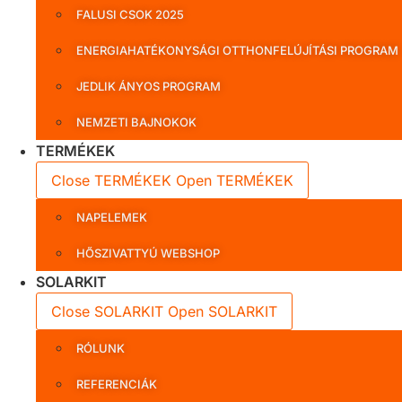
FALUSI CSOK 2025
ENERGIAHATÉKONYSÁGI OTTHONFELÚJÍTÁSI PROGRAM
JEDLIK ÁNYOS PROGRAM
NEMZETI BAJNOKOK
TERMÉKEK
Close TERMÉKEK
Open TERMÉKEK
NAPELEMEK
HŐSZIVATTYÚ WEBSHOP
SOLARKIT
Close SOLARKIT
Open SOLARKIT
RÓLUNK
REFERENCIÁK