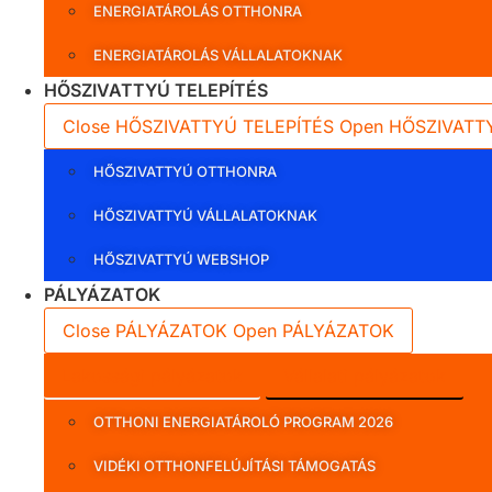
ENERGIATÁROLÁS OTTHONRA
ENERGIATÁROLÁS VÁLLALATOKNAK
HŐSZIVATTYÚ TELEPÍTÉS
Close HŐSZIVATTYÚ TELEPÍTÉS
Open HŐSZIVATT
HŐSZIVATTYÚ OTTHONRA
HŐSZIVATTYÚ VÁLLALATOKNAK
HŐSZIVATTYÚ WEBSHOP
PÁLYÁZATOK
Close PÁLYÁZATOK
Open PÁLYÁZATOK
Lakossági pályázatok
Vállalati pályázatok
OTTHONI ENERGIATÁROLÓ PROGRAM 2026
VIDÉKI OTTHONFELÚJÍTÁSI TÁMOGATÁS