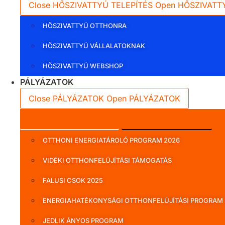
Close HŐSZIVATTYÚ TELEPÍTÉS
Open HŐSZIVATT
HŐSZIVATTYÚ OTTHONRA
HŐSZIVATTYÚ VÁLLALATOKNAK
HŐSZIVATTYÚ WEBSHOP
PÁLYÁZATOK
Close PÁLYÁZATOK
Open PÁLYÁZATOK
Lakossági pályázatok
Vállalati pályázatok
OTTHONI ENERGIATÁROLÓ PROGRAM 2026
VIDÉKI OTTHONFELÚJÍTÁSI TÁMOGATÁS
FALUSI CSOK 2025
ENERGIAHATÉKONYSÁGI OTTHONFELÚJÍTÁSI PROGRAM
JEDLIK ÁNYOS PROGRAM