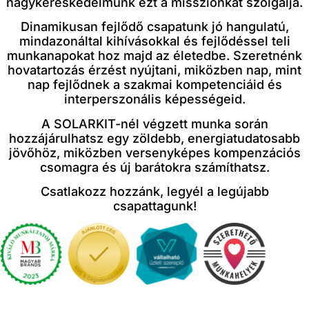
nagykereskedelmünk ezt a missziónkat szolgálja.
Dinamikusan fejlődő csapatunk jó hangulatú,
mindazonáltal kihívásokkal és fejlődéssel teli
munkanapokat hoz majd az életedbe. Szeretnénk
hovatartozás érzést nyújtani, miközben nap, mint
nap fejlődnek a szakmai kompetenciáid és
interperszonális képességeid.
A SOLARKIT-nél végzett munka során
hozzájárulhatsz egy zöldebb, energiatudatosabb
jövőhöz, miközben versenyképes kompenzációs
csomagra és új barátokra számíthatsz.
Csatlakozz hozzánk, legyél a legújabb
csapattagunk!