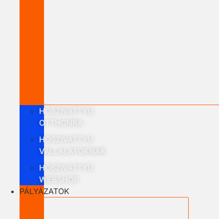
HŐSZIVATTYÚ
OTTHONRA
HŐSZIVATTYÚ
VÁLLALATOKNAK
HŐSZIVATTYÚ
WEBSHOP
PÁLYÁZATOK