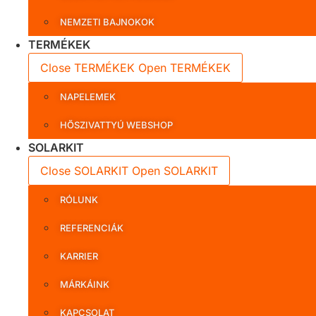
NEMZETI BAJNOKOK
TERMÉKEK
Close TERMÉKEK
Open TERMÉKEK
NAPELEMEK
HŐSZIVATTYÚ WEBSHOP
SOLARKIT
Close SOLARKIT
Open SOLARKIT
RÓLUNK
REFERENCIÁK
KARRIER
MÁRKÁINK
KAPCSOLAT