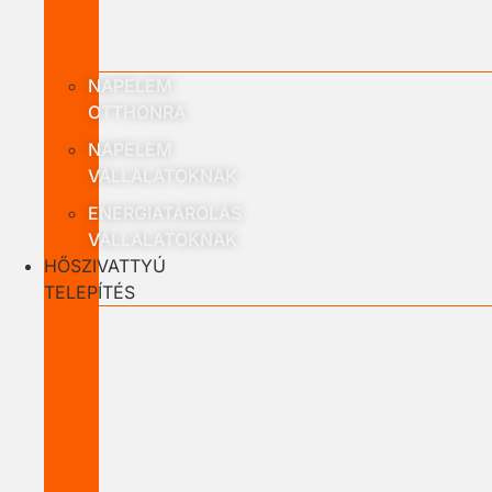
NAPELEM
OTTHONRA
NAPELEM
VÁLLALATOKNAK
ENERGIATÁROLÁS
VÁLLALATOKNAK
HŐSZIVATTYÚ
TELEPÍTÉS