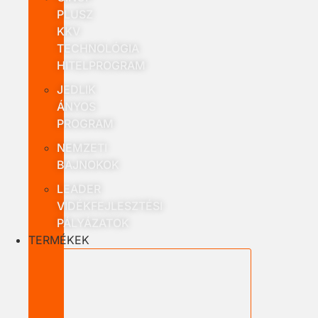
PLUSZ
KKV
TECHNOLÓGIA
HITELPROGRAM
JEDLIK
ÁNYOS
PROGRAM
NEMZETI
BAJNOKOK
LEADER
VIDÉKFEJLESZTÉSI
PÁLYÁZATOK
TERMÉKEK