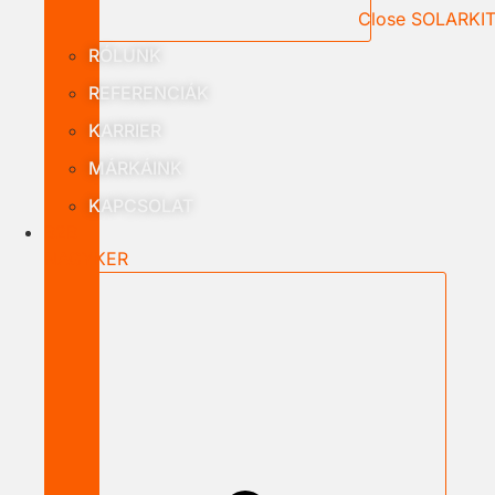
Close SOLARKI
RÓLUNK
REFERENCIÁK
KARRIER
MÁRKÁINK
KAPCSOLAT
B2B
NAGYKER