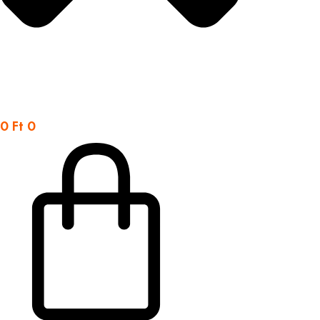
0
Ft
0