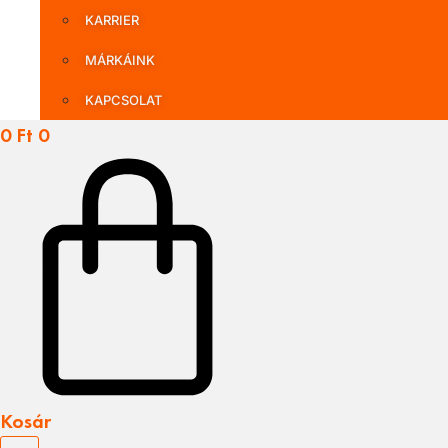
KARRIER
MÁRKÁINK
KAPCSOLAT
0
Ft
0
Kosár