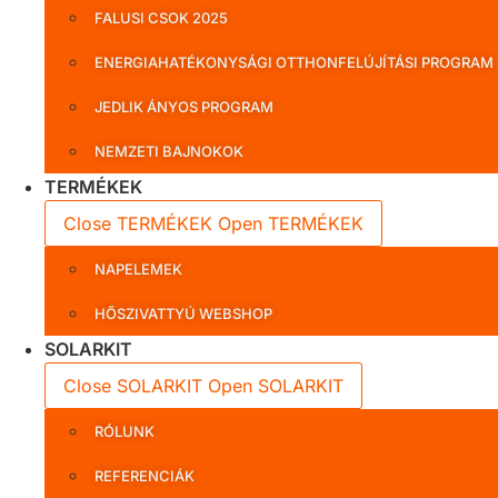
FALUSI CSOK 2025
ENERGIAHATÉKONYSÁGI OTTHONFELÚJÍTÁSI PROGRAM
JEDLIK ÁNYOS PROGRAM
NEMZETI BAJNOKOK
TERMÉKEK
Close TERMÉKEK
Open TERMÉKEK
NAPELEMEK
HŐSZIVATTYÚ WEBSHOP
SOLARKIT
Close SOLARKIT
Open SOLARKIT
RÓLUNK
REFERENCIÁK