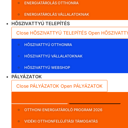
ENERGIATÁROLÁS OTTHONRA
ENERGIATÁROLÁS VÁLLALATOKNAK
HŐSZIVATTYÚ TELEPÍTÉS
Close HŐSZIVATTYÚ TELEPÍTÉS
Open HŐSZIVATT
HŐSZIVATTYÚ OTTHONRA
HŐSZIVATTYÚ VÁLLALATOKNAK
HŐSZIVATTYÚ WEBSHOP
PÁLYÁZATOK
Close PÁLYÁZATOK
Open PÁLYÁZATOK
Lakossági pályázatok
Vállalati pályázatok
OTTHONI ENERGIATÁROLÓ PROGRAM 2026
VIDÉKI OTTHONFELÚJÍTÁSI TÁMOGATÁS