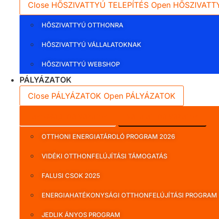
Close HŐSZIVATTYÚ TELEPÍTÉS
Open HŐSZIVATT
HŐSZIVATTYÚ OTTHONRA
HŐSZIVATTYÚ VÁLLALATOKNAK
HŐSZIVATTYÚ WEBSHOP
PÁLYÁZATOK
Close PÁLYÁZATOK
Open PÁLYÁZATOK
Lakossági pályázatok
Vállalati pályázatok
OTTHONI ENERGIATÁROLÓ PROGRAM 2026
VIDÉKI OTTHONFELÚJÍTÁSI TÁMOGATÁS
FALUSI CSOK 2025
ENERGIAHATÉKONYSÁGI OTTHONFELÚJÍTÁSI PROGRAM
JEDLIK ÁNYOS PROGRAM