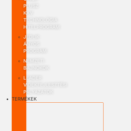
PLUSZ
KKV
TECHNOLÓGIA
HITELPROGRAM
JEDLIK
ÁNYOS
PROGRAM
NEMZETI
BAJNOKOK
LEADER
VIDÉKFEJLESZTÉSI
PÁLYÁZATOK
TERMÉKEK