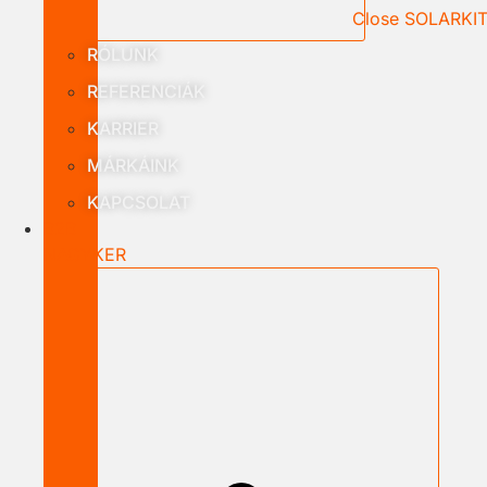
Close SOLARKI
RÓLUNK
REFERENCIÁK
KARRIER
MÁRKÁINK
KAPCSOLAT
B2B
NAGYKER