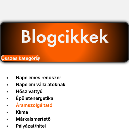
Blogcikkek
Összes kategória
Napelemes rendszer
Napelem vállalatoknak
Hőszivattyú
Épületenergetika
Áramszolgáltató
Klíma
Márkaismertető
Pályázat/hitel