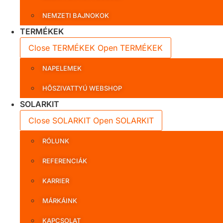
NEMZETI BAJNOKOK
TERMÉKEK
Close TERMÉKEK
Open TERMÉKEK
NAPELEMEK
HŐSZIVATTYÚ WEBSHOP
SOLARKIT
Close SOLARKIT
Open SOLARKIT
RÓLUNK
REFERENCIÁK
KARRIER
MÁRKÁINK
KAPCSOLAT