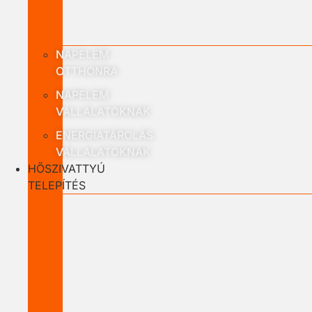
NAPELEM
OTTHONRA
NAPELEM
VÁLLALATOKNAK
ENERGIATÁROLÁS
VÁLLALATOKNAK
HŐSZIVATTYÚ
TELEPÍTÉS