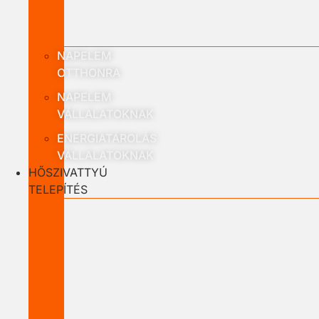
NAPELEM
OTTHONRA
NAPELEM
VÁLLALATOKNAK
ENERGIATÁROLÁS
VÁLLALATOKNAK
HŐSZIVATTYÚ
TELEPÍTÉS