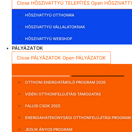
Close HŐSZIVATTYÚ TELEPÍTÉS
Open HŐSZIVATT
HŐSZIVATTYÚ OTTHONRA
HŐSZIVATTYÚ VÁLLALATOKNAK
HŐSZIVATTYÚ WEBSHOP
PÁLYÁZATOK
Close PÁLYÁZATOK
Open PÁLYÁZATOK
Lakossági pályázatok
Vállalati pályázatok
OTTHONI ENERGIATÁROLÓ PROGRAM 2026
VIDÉKI OTTHONFELÚJÍTÁSI TÁMOGATÁS
FALUSI CSOK 2025
ENERGIAHATÉKONYSÁGI OTTHONFELÚJÍTÁSI PROGRAM
JEDLIK ÁNYOS PROGRAM