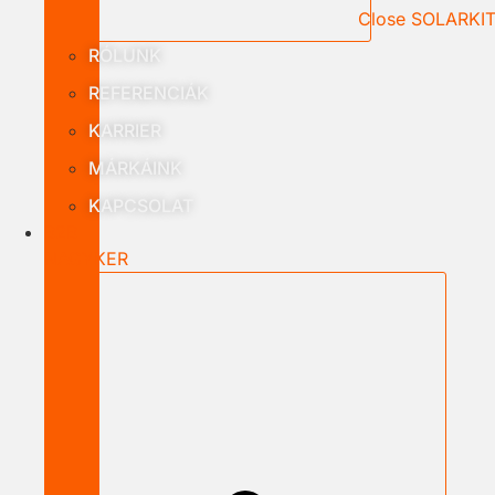
Close SOLARKI
RÓLUNK
REFERENCIÁK
KARRIER
MÁRKÁINK
KAPCSOLAT
B2B
NAGYKER