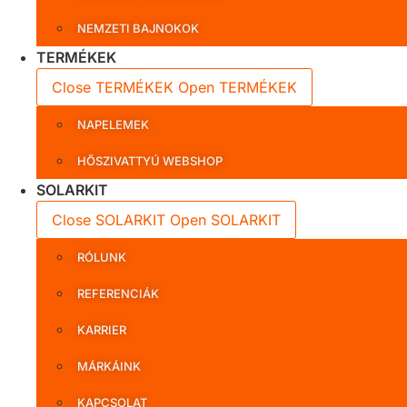
NEMZETI BAJNOKOK
TERMÉKEK
Close TERMÉKEK
Open TERMÉKEK
NAPELEMEK
HŐSZIVATTYÚ WEBSHOP
SOLARKIT
Close SOLARKIT
Open SOLARKIT
RÓLUNK
REFERENCIÁK
KARRIER
MÁRKÁINK
KAPCSOLAT