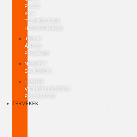
PLUSZ
KKV
TECHNOLÓGIA
HITELPROGRAM
JEDLIK
ÁNYOS
PROGRAM
NEMZETI
BAJNOKOK
LEADER
VIDÉKFEJLESZTÉSI
PÁLYÁZATOK
TERMÉKEK