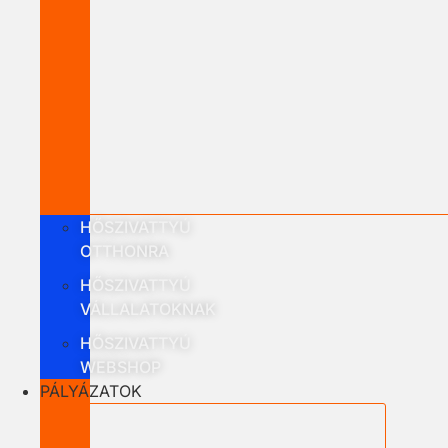
HŐSZIVATTYÚ
OTTHONRA
HŐSZIVATTYÚ
VÁLLALATOKNAK
HŐSZIVATTYÚ
WEBSHOP
PÁLYÁZATOK