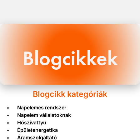
Blogcikkek
Blogcikk kategóriák
Napelemes rendszer
Napelem vállalatoknak
Hőszivattyú
Épületenergetika
Áramszolgáltató