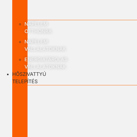
NAPELEM
OTTHONRA
NAPELEM
VÁLLALATOKNAK
ENERGIATÁROLÁS
VÁLLALATOKNAK
HŐSZIVATTYÚ
TELEPÍTÉS