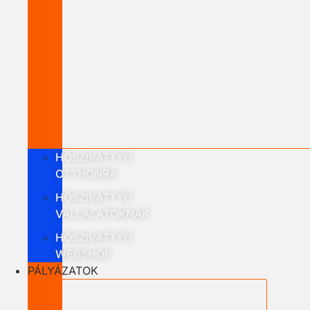
HŐSZIVATTYÚ
OTTHONRA
HŐSZIVATTYÚ
VÁLLALATOKNAK
HŐSZIVATTYÚ
WEBSHOP
PÁLYÁZATOK