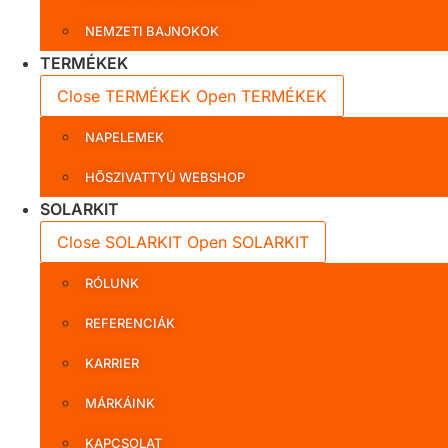
NEMZETI BAJNOKOK
TERMÉKEK
Close TERMÉKEK
Open TERMÉKEK
NAPELEMEK
HŐSZIVATTYÚ WEBSHOP
SOLARKIT
Close SOLARKIT
Open SOLARKIT
RÓLUNK
REFERENCIÁK
KARRIER
MÁRKÁINK
KAPCSOLAT