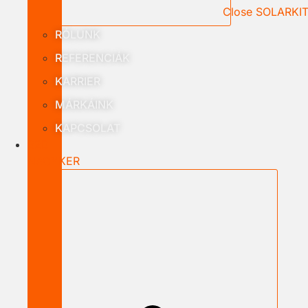
Close SOLARKI
RÓLUNK
REFERENCIÁK
KARRIER
MÁRKÁINK
KAPCSOLAT
B2B
NAGYKER