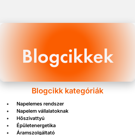
Blogcikkek
Blogcikk kategóriák
Napelemes rendszer
Napelem vállalatoknak
Hőszivattyú
Épületenergetika
Áramszolgáltató