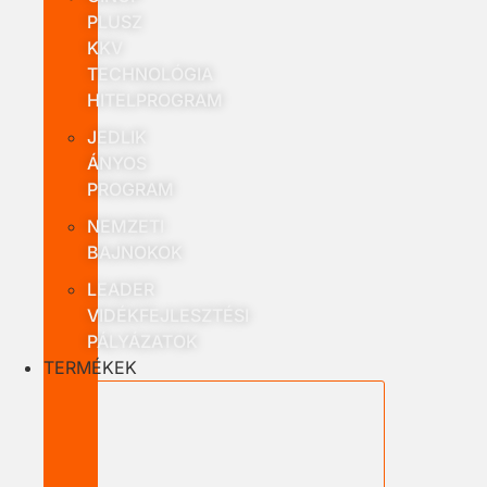
PLUSZ
KKV
TECHNOLÓGIA
HITELPROGRAM
JEDLIK
ÁNYOS
PROGRAM
NEMZETI
BAJNOKOK
LEADER
VIDÉKFEJLESZTÉSI
PÁLYÁZATOK
TERMÉKEK