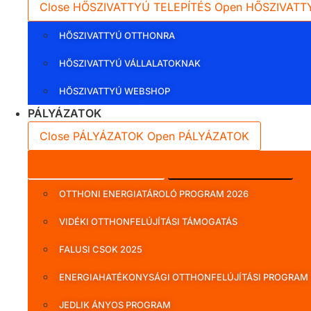
Close HŐSZIVATTYÚ TELEPÍTÉS
Open HŐSZIVATT
HŐSZIVATTYÚ OTTHONRA
HŐSZIVATTYÚ VÁLLALATOKNAK
HŐSZIVATTYÚ WEBSHOP
PÁLYÁZATOK
Close PÁLYÁZATOK
Open PÁLYÁZATOK
Lakossági pályázatok
Vállalati pályázatok
OTTHONI ENERGIATÁROLÓ PROGRAM 2026
VIDÉKI OTTHONFELÚJÍTÁSI TÁMOGATÁS
FALUSI CSOK 2025
ENERGIAHATÉKONYSÁGI OTTHONFELÚJÍTÁSI PROGRAM
JEDLIK ÁNYOS PROGRAM