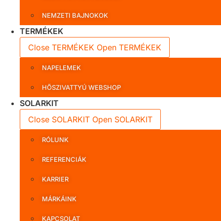
NEMZETI BAJNOKOK
TERMÉKEK
Close TERMÉKEK
Open TERMÉKEK
NAPELEMEK
HŐSZIVATTYÚ WEBSHOP
SOLARKIT
Close SOLARKIT
Open SOLARKIT
RÓLUNK
REFERENCIÁK
KARRIER
MÁRKÁINK
KAPCSOLAT