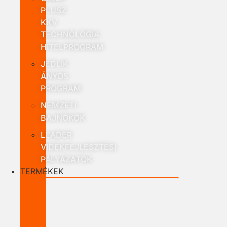
PLUSZ
KKV
TECHNOLÓGIA
HITELPROGRAM
JEDLIK
ÁNYOS
PROGRAM
NEMZETI
BAJNOKOK
LEADER
VIDÉKFEJLESZTÉSI
PÁLYÁZATOK
TERMÉKEK