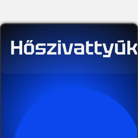
Hőszivattyú