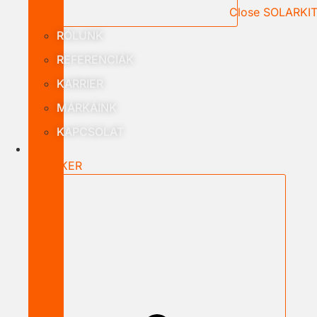
Close SOLARKI
RÓLUNK
REFERENCIÁK
KARRIER
MÁRKÁINK
KAPCSOLAT
B2B
NAGYKER