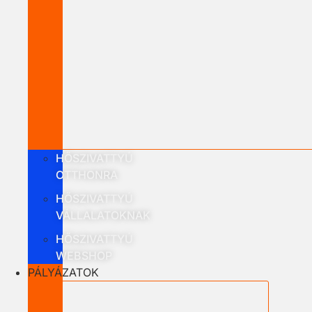
HŐSZIVATTYÚ
OTTHONRA
HŐSZIVATTYÚ
VÁLLALATOKNAK
HŐSZIVATTYÚ
WEBSHOP
PÁLYÁZATOK