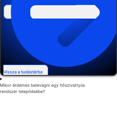
Vissza a tudástárba
Mikor érdemes belevágni egy hőszivattyús
rendszer telepítésébe?