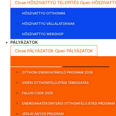
Close HŐSZIVATTYÚ TELEPÍTÉS
Open HŐSZIVATT
HŐSZIVATTYÚ OTTHONRA
HŐSZIVATTYÚ VÁLLALATOKNAK
HŐSZIVATTYÚ WEBSHOP
PÁLYÁZATOK
Close PÁLYÁZATOK
Open PÁLYÁZATOK
Lakossági pályázatok
Vállalati pályázatok
OTTHONI ENERGIATÁROLÓ PROGRAM 2026
VIDÉKI OTTHONFELÚJÍTÁSI TÁMOGATÁS
FALUSI CSOK 2025
ENERGIAHATÉKONYSÁGI OTTHONFELÚJÍTÁSI PROGRAM
JEDLIK ÁNYOS PROGRAM