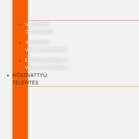
NAPELEM
OTTHONRA
NAPELEM
VÁLLALATOKNAK
ENERGIATÁROLÁS
VÁLLALATOKNAK
HŐSZIVATTYÚ
TELEPÍTÉS