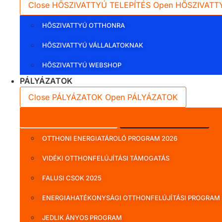
Close HŐSZIVATTYÚ TELEPÍTÉS
Open HŐSZIVATT
HŐSZIVATTYÚ OTTHONRA
HŐSZIVATTYÚ VÁLLALATOKNAK
HŐSZIVATTYÚ WEBSHOP
PÁLYÁZATOK
Close PÁLYÁZATOK
Open PÁLYÁZATOK
Lakossági pályázatok
Vállalati pályázatok
OTTHONI ENERGIATÁROLÓ PROGRAM 2026
VIDÉKI OTTHONFELÚJÍTÁSI TÁMOGATÁS
FALUSI CSOK 2025
ENERGIAHATÉKONYSÁGI OTTHONFELÚJÍTÁSI PROGRAM
JEDLIK ÁNYOS PROGRAM