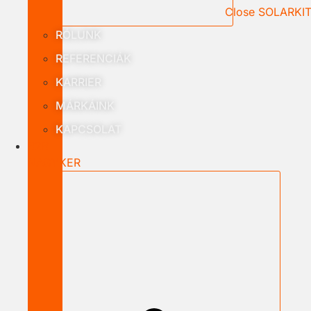
Close SOLARKI
RÓLUNK
REFERENCIÁK
KARRIER
MÁRKÁINK
KAPCSOLAT
B2B
NAGYKER