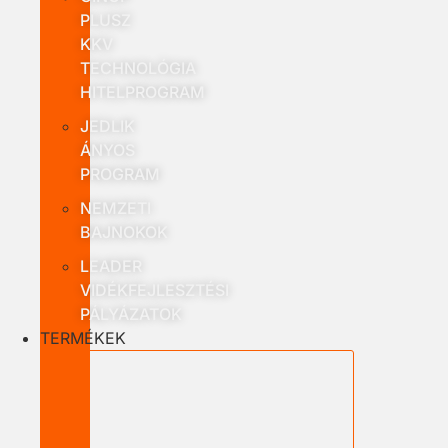
PLUSZ
KKV
TECHNOLÓGIA
HITELPROGRAM
JEDLIK
ÁNYOS
PROGRAM
NEMZETI
BAJNOKOK
LEADER
VIDÉKFEJLESZTÉSI
PÁLYÁZATOK
TERMÉKEK