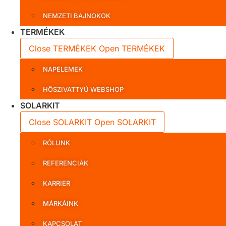
NEMZETI BAJNOKOK
TERMÉKEK
Close TERMÉKEK
Open TERMÉKEK
NAPELEMEK
HŐSZIVATTYÚ WEBSHOP
SOLARKIT
Close SOLARKIT
Open SOLARKIT
RÓLUNK
REFERENCIÁK
KARRIER
MÁRKÁINK
KAPCSOLAT