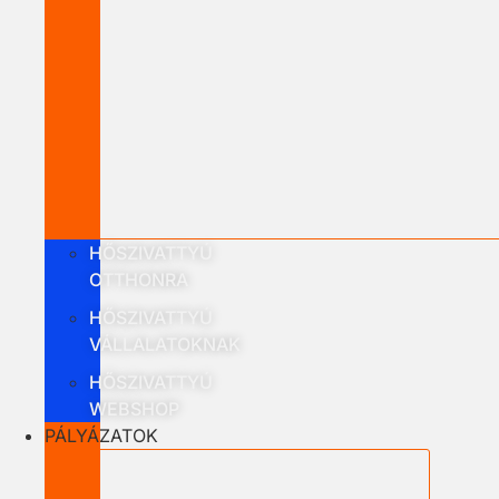
HŐSZIVATTYÚ
OTTHONRA
HŐSZIVATTYÚ
VÁLLALATOKNAK
HŐSZIVATTYÚ
WEBSHOP
PÁLYÁZATOK