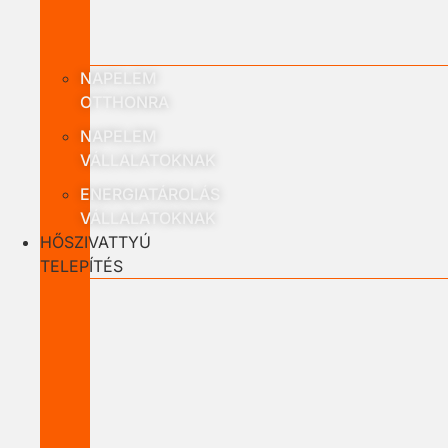
NAPELEM
OTTHONRA
NAPELEM
VÁLLALATOKNAK
ENERGIATÁROLÁS
VÁLLALATOKNAK
HŐSZIVATTYÚ
TELEPÍTÉS