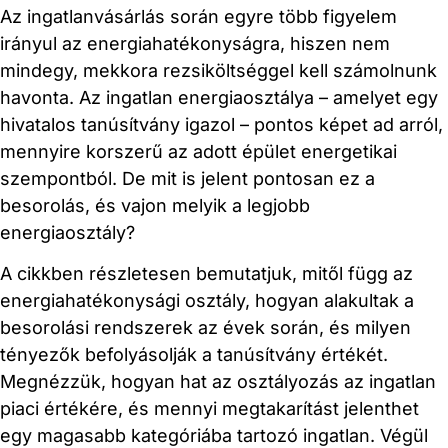
Az ingatlanvásárlás során egyre több figyelem
irányul az energiahatékonyságra, hiszen nem
mindegy, mekkora rezsiköltséggel kell számolnunk
havonta. Az ingatlan energiaosztálya – amelyet egy
hivatalos tanúsítvány igazol – pontos képet ad arról,
mennyire korszerű az adott épület energetikai
szempontból. De mit is jelent pontosan ez a
besorolás, és vajon melyik a legjobb
energiaosztály?
A cikkben részletesen bemutatjuk, mitől függ az
energiahatékonysági osztály, hogyan alakultak a
besorolási rendszerek az évek során, és milyen
tényezők befolyásolják a tanúsítvány értékét.
Megnézzük, hogyan hat az osztályozás az ingatlan
piaci értékére, és mennyi megtakarítást jelenthet
egy magasabb kategóriába tartozó ingatlan. Végül