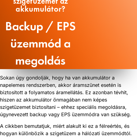
szigetüzemet az
akkumulátor?
Backup / EPS
üzemmód a
megoldás
Sokan úgy gondolják, hogy ha van akkumulátor a
napelemes rendszerben, akkor áramszünet esetén is
biztosított a folyamatos áramellátás. Ez azonban tévhit,
hiszen az akkumulátor önmagában nem képes
szigetüzemet biztosítani – ehhez speciális megoldásra,
úgynevezett backup vagy EPS üzemmódra van szükség.
A cikkben bemutatjuk, miért alakult ki ez a félreértés, és
hogyan különbözik a szigetüzem a hálózati üzemmódtól.