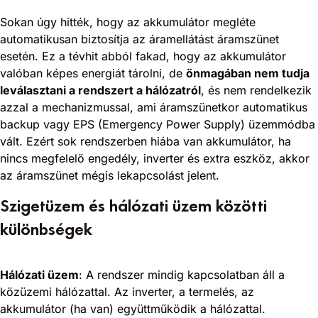
Sokan úgy hitték, hogy az akkumulátor megléte
automatikusan biztosítja az áramellátást áramszünet
esetén. Ez a tévhit abból fakad, hogy az akkumulátor
valóban képes energiát tárolni, de
önmagában nem tudja
leválasztani a rendszert a hálózatról
, és nem rendelkezik
azzal a mechanizmussal, ami áramszünetkor automatikus
backup vagy EPS (Emergency Power Supply) üzemmódba
vált. Ezért sok rendszerben hiába van akkumulátor, ha
nincs megfelelő engedély, inverter és extra eszköz, akkor
az áramszünet mégis lekapcsolást jelent.
Szigetüzem és hálózati üzem közötti
különbségek
Hálózati üzem
: A rendszer mindig kapcsolatban áll a
közüzemi hálózattal. Az inverter, a termelés, az
akkumulátor (ha van) együttműködik a hálózattal.