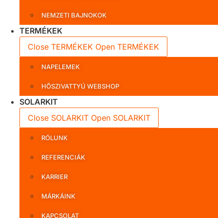
NEMZETI BAJNOKOK
TERMÉKEK
Close TERMÉKEK
Open TERMÉKEK
NAPELEMEK
HŐSZIVATTYÚ WEBSHOP
SOLARKIT
Close SOLARKIT
Open SOLARKIT
RÓLUNK
REFERENCIÁK
KARRIER
MÁRKÁINK
KAPCSOLAT