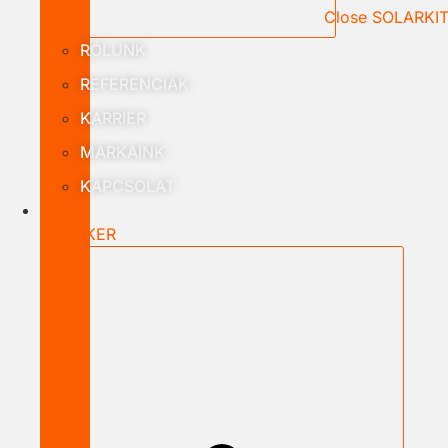
Close SOLARKI
RÓLUNK
REFERENCIÁK
KARRIER
MÁRKÁINK
KAPCSOLAT
B2B
NAGYKER