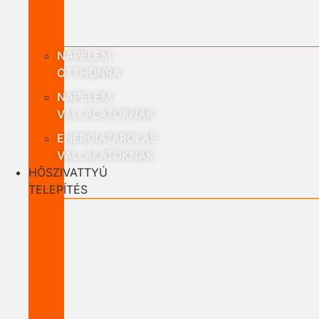
NAPELEM
OTTHONRA
NAPELEM
VÁLLALATOKNAK
ENERGIATÁROLÁS
VÁLLALATOKNAK
HŐSZIVATTYÚ
TELEPÍTÉS