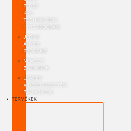
PLUSZ
KKV
TECHNOLÓGIA
HITELPROGRAM
JEDLIK
ÁNYOS
PROGRAM
NEMZETI
BAJNOKOK
LEADER
VIDÉKFEJLESZTÉSI
PÁLYÁZATOK
TERMÉKEK