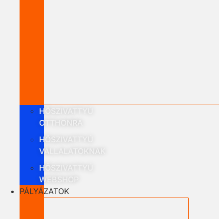
HŐSZIVATTYÚ
OTTHONRA
HŐSZIVATTYÚ
VÁLLALATOKNAK
HŐSZIVATTYÚ
WEBSHOP
PÁLYÁZATOK