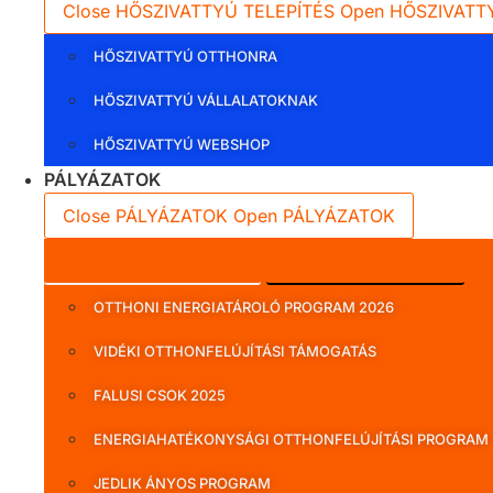
Close HŐSZIVATTYÚ TELEPÍTÉS
Open HŐSZIVATT
HŐSZIVATTYÚ OTTHONRA
HŐSZIVATTYÚ VÁLLALATOKNAK
HŐSZIVATTYÚ WEBSHOP
PÁLYÁZATOK
Close PÁLYÁZATOK
Open PÁLYÁZATOK
Lakossági pályázatok
Vállalati pályázatok
OTTHONI ENERGIATÁROLÓ PROGRAM 2026
VIDÉKI OTTHONFELÚJÍTÁSI TÁMOGATÁS
FALUSI CSOK 2025
ENERGIAHATÉKONYSÁGI OTTHONFELÚJÍTÁSI PROGRAM
JEDLIK ÁNYOS PROGRAM