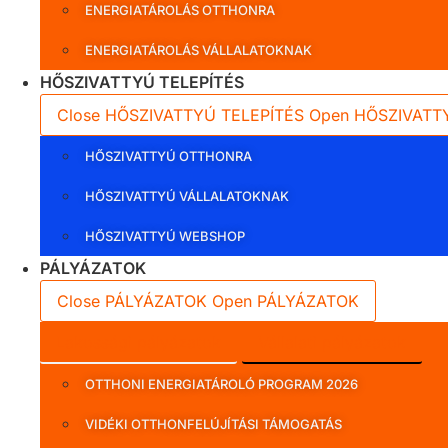
ENERGIATÁROLÁS OTTHONRA
ENERGIATÁROLÁS VÁLLALATOKNAK
HŐSZIVATTYÚ TELEPÍTÉS
Close HŐSZIVATTYÚ TELEPÍTÉS
Open HŐSZIVATT
HŐSZIVATTYÚ OTTHONRA
HŐSZIVATTYÚ VÁLLALATOKNAK
HŐSZIVATTYÚ WEBSHOP
PÁLYÁZATOK
Close PÁLYÁZATOK
Open PÁLYÁZATOK
Lakossági pályázatok
Vállalati pályázatok
OTTHONI ENERGIATÁROLÓ PROGRAM 2026
VIDÉKI OTTHONFELÚJÍTÁSI TÁMOGATÁS