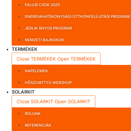
FALUSI CSOK 2025
ENERGIAHATÉKONYSÁGI OTTHONFELÚJÍTÁSI PROGRAM
JEDLIK ÁNYOS PROGRAM
NEMZETI BAJNOKOK
TERMÉKEK
Close TERMÉKEK
Open TERMÉKEK
NAPELEMEK
HŐSZIVATTYÚ WEBSHOP
SOLARKIT
Close SOLARKIT
Open SOLARKIT
RÓLUNK
REFERENCIÁK