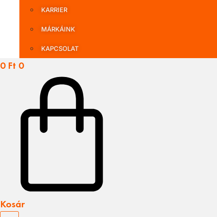
KARRIER
MÁRKÁINK
KAPCSOLAT
0
Ft
0
Kosár