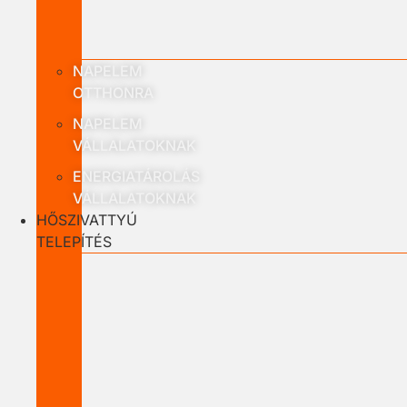
NAPELEM
OTTHONRA
NAPELEM
VÁLLALATOKNAK
ENERGIATÁROLÁS
VÁLLALATOKNAK
HŐSZIVATTYÚ
TELEPÍTÉS