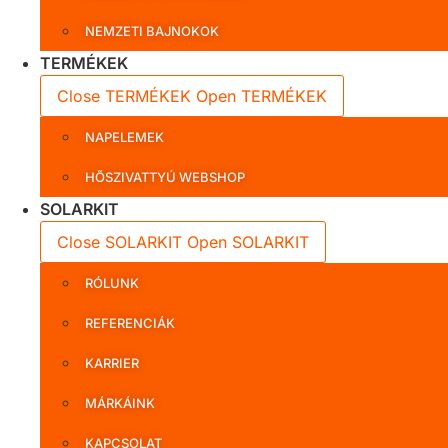
NEMZETI BAJNOKOK
TERMÉKEK
Close TERMÉKEK
Open TERMÉKEK
NAPELEMEK
HŐSZIVATTYÚ WEBSHOP
SOLARKIT
Close SOLARKIT
Open SOLARKIT
RÓLUNK
REFERENCIÁK
KARRIER
MÁRKÁINK
KAPCSOLAT