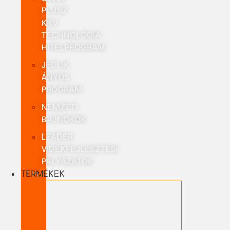
PLUSZ
KKV
TECHNOLÓGIA
HITELPROGRAM
JEDLIK
ÁNYOS
PROGRAM
NEMZETI
BAJNOKOK
LEADER
VIDÉKFEJLESZTÉSI
PÁLYÁZATOK
TERMÉKEK