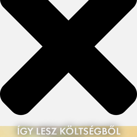
ÍGY LESZ KÖLTSÉGBŐL