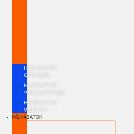
HŐSZIVATTYÚ
OTTHONRA
HŐSZIVATTYÚ
VÁLLALATOKNAK
HŐSZIVATTYÚ
WEBSHOP
PÁLYÁZATOK