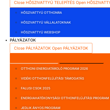
Close HŐSZIVATTYÚ TELEPÍTÉS
Open HŐSZIVATT
HŐSZIVATTYÚ OTTHONRA
HŐSZIVATTYÚ VÁLLALATOKNAK
HŐSZIVATTYÚ WEBSHOP
PÁLYÁZATOK
Close PÁLYÁZATOK
Open PÁLYÁZATOK
Lakossági pályázatok
Vállalati pályázatok
OTTHONI ENERGIATÁROLÓ PROGRAM 2026
VIDÉKI OTTHONFELÚJÍTÁSI TÁMOGATÁS
FALUSI CSOK 2025
ENERGIAHATÉKONYSÁGI OTTHONFELÚJÍTÁSI PROGRAM
JEDLIK ÁNYOS PROGRAM