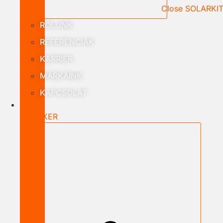
Close SOLARKI
RÓLUNK
REFERENCIÁK
KARRIER
MÁRKÁINK
KAPCSOLAT
B2B
NAGYKER