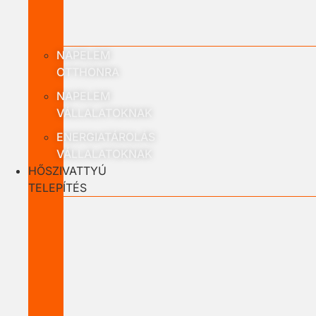
NAPELEM
OTTHONRA
NAPELEM
VÁLLALATOKNAK
ENERGIATÁROLÁS
VÁLLALATOKNAK
HŐSZIVATTYÚ
TELEPÍTÉS