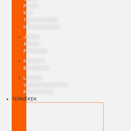
PLUSZ
KKV
TECHNOLÓGIA
HITELPROGRAM
JEDLIK
ÁNYOS
PROGRAM
NEMZETI
BAJNOKOK
LEADER
VIDÉKFEJLESZTÉSI
PÁLYÁZATOK
TERMÉKEK