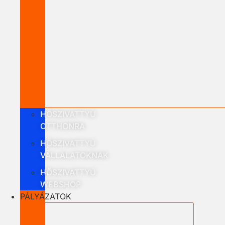
HŐSZIVATTYÚ
OTTHONRA
HŐSZIVATTYÚ
VÁLLALATOKNAK
HŐSZIVATTYÚ
WEBSHOP
PÁLYÁZATOK