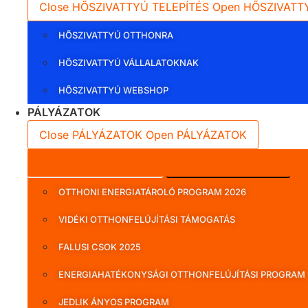
Close HŐSZIVATTYÚ TELEPÍTÉS
Open HŐSZIVATT
HŐSZIVATTYÚ OTTHONRA
HŐSZIVATTYÚ VÁLLALATOKNAK
HŐSZIVATTYÚ WEBSHOP
PÁLYÁZATOK
Close PÁLYÁZATOK
Open PÁLYÁZATOK
Lakossági pályázatok
Vállalati pályázatok
OTTHONI ENERGIATÁROLÓ PROGRAM 2026
VIDÉKI OTTHONFELÚJÍTÁSI TÁMOGATÁS
FALUSI CSOK 2025
ENERGIAHATÉKONYSÁGI OTTHONFELÚJÍTÁSI PROGRAM
JEDLIK ÁNYOS PROGRAM