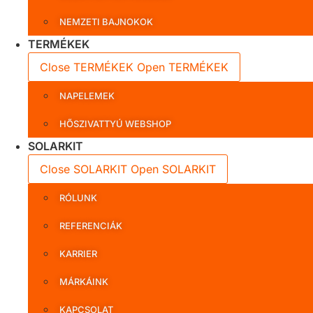
NEMZETI BAJNOKOK
TERMÉKEK
Close TERMÉKEK
Open TERMÉKEK
NAPELEMEK
HŐSZIVATTYÚ WEBSHOP
SOLARKIT
Close SOLARKIT
Open SOLARKIT
RÓLUNK
REFERENCIÁK
KARRIER
MÁRKÁINK
KAPCSOLAT