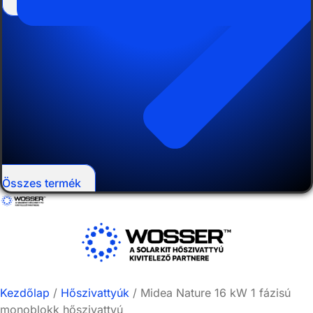
Összes termék
Kezdőlap
/
Hőszivattyúk
/ Midea Nature 16 kW 1 fázisú
monoblokk hőszivattyú