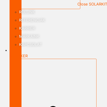
Close SOLARKI
RÓLUNK
REFERENCIÁK
KARRIER
MÁRKÁINK
KAPCSOLAT
B2B
NAGYKER