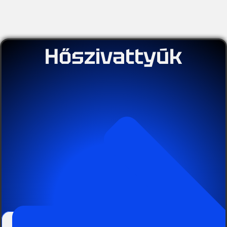
Hőszivattyúk