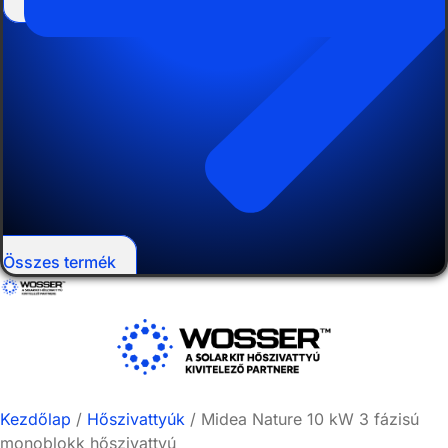
Összes termék
Kezdőlap
/
Hőszivattyúk
/ Midea Nature 10 kW 3 fázisú
monoblokk hőszivattyú