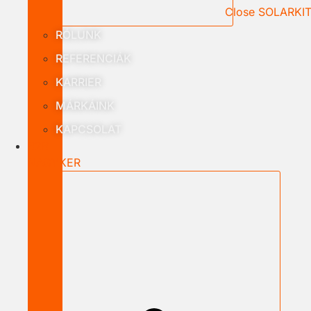
Close SOLARKI
RÓLUNK
REFERENCIÁK
KARRIER
MÁRKÁINK
KAPCSOLAT
B2B
NAGYKER