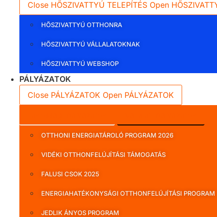
Close HŐSZIVATTYÚ TELEPÍTÉS
Open HŐSZIVATT
HŐSZIVATTYÚ OTTHONRA
HŐSZIVATTYÚ VÁLLALATOKNAK
HŐSZIVATTYÚ WEBSHOP
PÁLYÁZATOK
Close PÁLYÁZATOK
Open PÁLYÁZATOK
Lakossági pályázatok
Vállalati pályázatok
OTTHONI ENERGIATÁROLÓ PROGRAM 2026
VIDÉKI OTTHONFELÚJÍTÁSI TÁMOGATÁS
FALUSI CSOK 2025
ENERGIAHATÉKONYSÁGI OTTHONFELÚJÍTÁSI PROGRAM
JEDLIK ÁNYOS PROGRAM