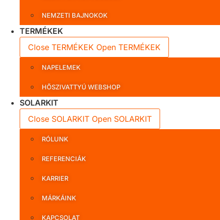
NEMZETI BAJNOKOK
TERMÉKEK
Close TERMÉKEK
Open TERMÉKEK
NAPELEMEK
HŐSZIVATTYÚ WEBSHOP
SOLARKIT
Close SOLARKIT
Open SOLARKIT
RÓLUNK
REFERENCIÁK
KARRIER
MÁRKÁINK
KAPCSOLAT