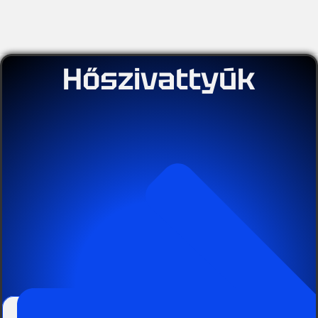
Hőszivattyúk