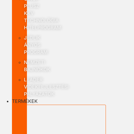
PLUSZ
KKV
TECHNOLÓGIA
HITELPROGRAM
JEDLIK
ÁNYOS
PROGRAM
NEMZETI
BAJNOKOK
LEADER
VIDÉKFEJLESZTÉSI
PÁLYÁZATOK
TERMÉKEK