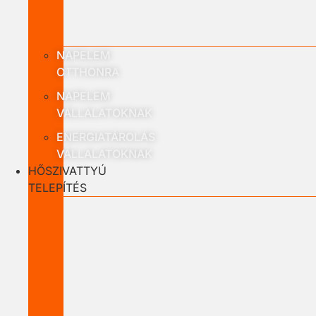
NAPELEM
OTTHONRA
NAPELEM
VÁLLALATOKNAK
ENERGIATÁROLÁS
VÁLLALATOKNAK
HŐSZIVATTYÚ
TELEPÍTÉS