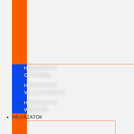
HŐSZIVATTYÚ
OTTHONRA
HŐSZIVATTYÚ
VÁLLALATOKNAK
HŐSZIVATTYÚ
WEBSHOP
PÁLYÁZATOK