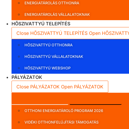
ENERGIATÁROLÁS OTTHONRA
ENERGIATÁROLÁS VÁLLALATOKNAK
HŐSZIVATTYÚ TELEPÍTÉS
Close HŐSZIVATTYÚ TELEPÍTÉS
Open HŐSZIVATT
HŐSZIVATTYÚ OTTHONRA
HŐSZIVATTYÚ VÁLLALATOKNAK
HŐSZIVATTYÚ WEBSHOP
PÁLYÁZATOK
Close PÁLYÁZATOK
Open PÁLYÁZATOK
Lakossági pályázatok
Vállalati pályázatok
OTTHONI ENERGIATÁROLÓ PROGRAM 2026
VIDÉKI OTTHONFELÚJÍTÁSI TÁMOGATÁS