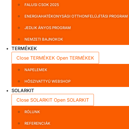
FALUSI CSOK 2025
ENERGIAHATÉKONYSÁGI OTTHONFELÚJÍTÁSI PROGRAM
JEDLIK ÁNYOS PROGRAM
NEMZETI BAJNOKOK
TERMÉKEK
Close TERMÉKEK
Open TERMÉKEK
NAPELEMEK
HŐSZIVATTYÚ WEBSHOP
SOLARKIT
Close SOLARKIT
Open SOLARKIT
RÓLUNK
REFERENCIÁK