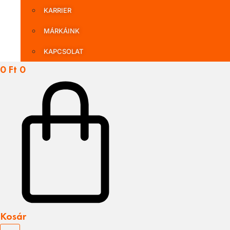
KARRIER
MÁRKÁINK
KAPCSOLAT
0
Ft
0
Kosár