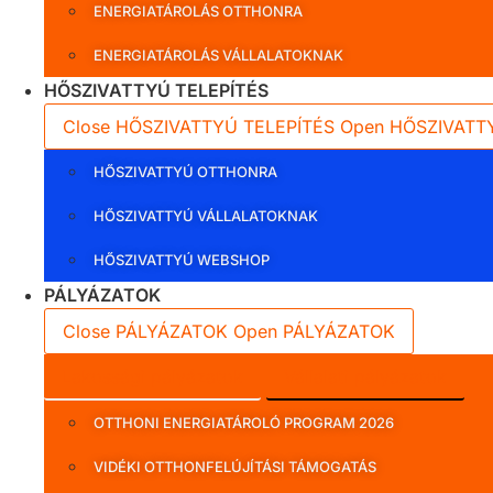
ENERGIATÁROLÁS OTTHONRA
ENERGIATÁROLÁS VÁLLALATOKNAK
HŐSZIVATTYÚ TELEPÍTÉS
Close HŐSZIVATTYÚ TELEPÍTÉS
Open HŐSZIVATT
HŐSZIVATTYÚ OTTHONRA
HŐSZIVATTYÚ VÁLLALATOKNAK
HŐSZIVATTYÚ WEBSHOP
PÁLYÁZATOK
Close PÁLYÁZATOK
Open PÁLYÁZATOK
Lakossági pályázatok
Vállalati pályázatok
OTTHONI ENERGIATÁROLÓ PROGRAM 2026
VIDÉKI OTTHONFELÚJÍTÁSI TÁMOGATÁS