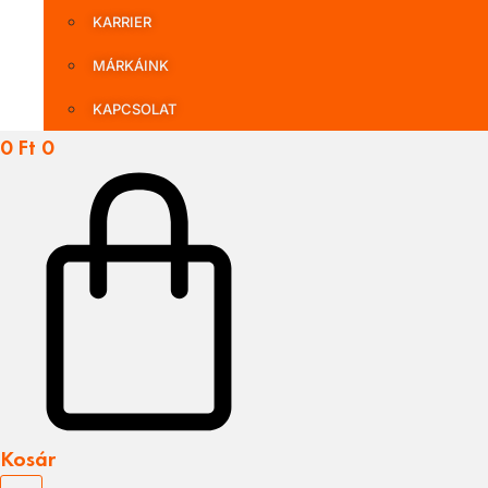
KARRIER
MÁRKÁINK
KAPCSOLAT
0
Ft
0
Kosár