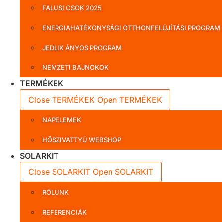
FALUSI CSOK 2025
ENERGIAHATÉKONYSÁGI OTTHONFELÚJÍTÁSI PROGRAM
JEDLIK ÁNYOS PROGRAM
NEMZETI BAJNOKOK
TERMÉKEK
Close TERMÉKEK
Open TERMÉKEK
NAPELEMEK
HŐSZIVATTYÚ WEBSHOP
SOLARKIT
Close SOLARKIT
Open SOLARKIT
RÓLUNK
REFERENCIÁK