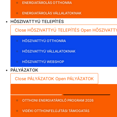
ENERGIATÁROLÁS OTTHONRA
ENERGIATÁROLÁS VÁLLALATOKNAK
HŐSZIVATTYÚ TELEPÍTÉS
Close HŐSZIVATTYÚ TELEPÍTÉS
Open HŐSZIVATT
HŐSZIVATTYÚ OTTHONRA
HŐSZIVATTYÚ VÁLLALATOKNAK
HŐSZIVATTYÚ WEBSHOP
PÁLYÁZATOK
Close PÁLYÁZATOK
Open PÁLYÁZATOK
Lakossági pályázatok
Vállalati pályázatok
OTTHONI ENERGIATÁROLÓ PROGRAM 2026
VIDÉKI OTTHONFELÚJÍTÁSI TÁMOGATÁS