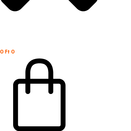
0
Ft
0