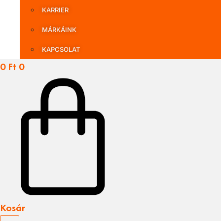
KARRIER
MÁRKÁINK
KAPCSOLAT
0
Ft
0
Kosár