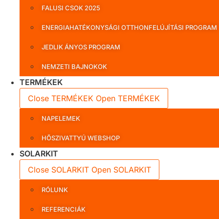
FALUSI CSOK 2025
ENERGIAHATÉKONYSÁGI OTTHONFELÚJÍTÁSI PROGRAM
JEDLIK ÁNYOS PROGRAM
NEMZETI BAJNOKOK
TERMÉKEK
Close TERMÉKEK
Open TERMÉKEK
NAPELEMEK
HŐSZIVATTYÚ WEBSHOP
SOLARKIT
Close SOLARKIT
Open SOLARKIT
RÓLUNK
REFERENCIÁK