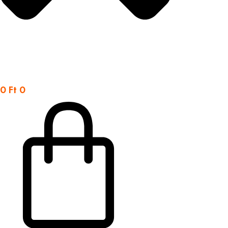
0
Ft
0