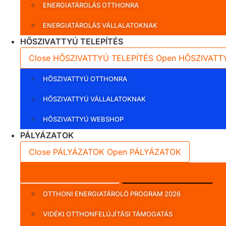
ENERGIATÁROLÁS OTTHONRA
ENERGIATÁROLÁS VÁLLALATOKNAK
HŐSZIVATTYÚ TELEPÍTÉS
Close HŐSZIVATTYÚ TELEPÍTÉS
Open HŐSZIVATT
HŐSZIVATTYÚ OTTHONRA
HŐSZIVATTYÚ VÁLLALATOKNAK
HŐSZIVATTYÚ WEBSHOP
PÁLYÁZATOK
Close PÁLYÁZATOK
Open PÁLYÁZATOK
Lakossági pályázatok
Vállalati pályázatok
OTTHONI ENERGIATÁROLÓ PROGRAM 2026
VIDÉKI OTTHONFELÚJÍTÁSI TÁMOGATÁS