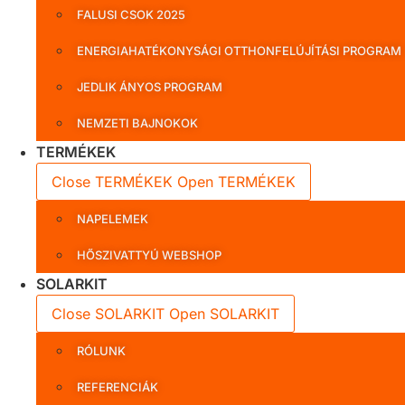
FALUSI CSOK 2025
ENERGIAHATÉKONYSÁGI OTTHONFELÚJÍTÁSI PROGRAM
JEDLIK ÁNYOS PROGRAM
NEMZETI BAJNOKOK
TERMÉKEK
Close TERMÉKEK
Open TERMÉKEK
NAPELEMEK
HŐSZIVATTYÚ WEBSHOP
SOLARKIT
Close SOLARKIT
Open SOLARKIT
RÓLUNK
REFERENCIÁK