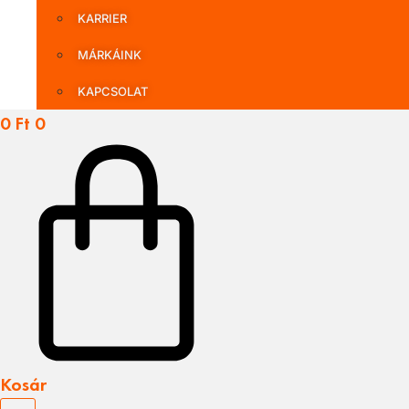
KARRIER
MÁRKÁINK
KAPCSOLAT
0
Ft
0
Kosár