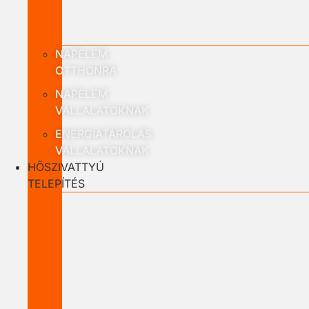
NAPELEM
OTTHONRA
NAPELEM
VÁLLALATOKNAK
ENERGIATÁROLÁS
VÁLLALATOKNAK
HŐSZIVATTYÚ
TELEPÍTÉS