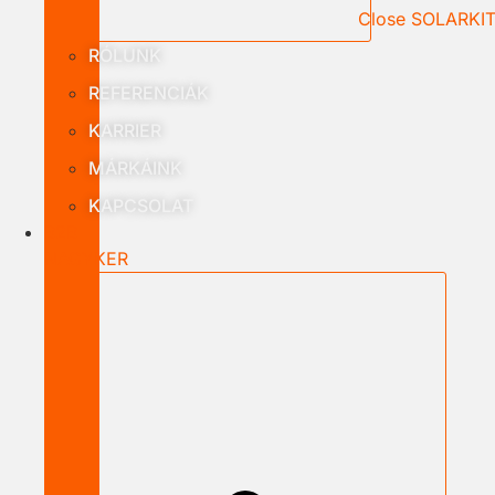
Close SOLARKI
RÓLUNK
REFERENCIÁK
KARRIER
MÁRKÁINK
KAPCSOLAT
B2B
NAGYKER