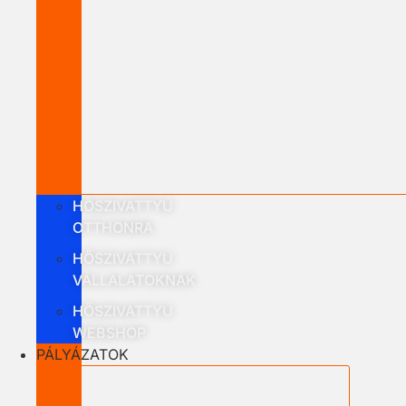
HŐSZIVATTYÚ
OTTHONRA
HŐSZIVATTYÚ
VÁLLALATOKNAK
HŐSZIVATTYÚ
WEBSHOP
PÁLYÁZATOK