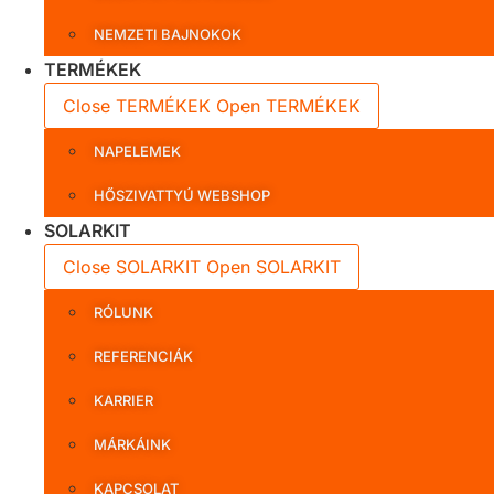
NEMZETI BAJNOKOK
TERMÉKEK
Close TERMÉKEK
Open TERMÉKEK
NAPELEMEK
HŐSZIVATTYÚ WEBSHOP
SOLARKIT
Close SOLARKIT
Open SOLARKIT
RÓLUNK
REFERENCIÁK
KARRIER
MÁRKÁINK
KAPCSOLAT