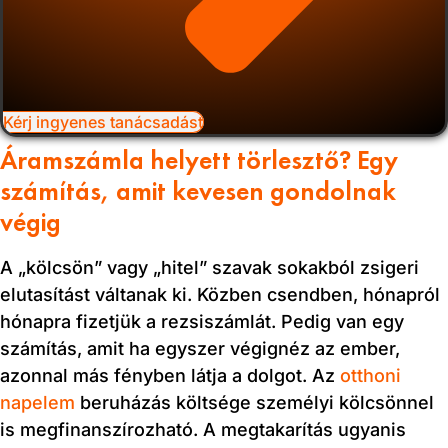
Kérj ingyenes tanácsadást
Áramszámla helyett törlesztő? Egy
számítás, amit kevesen gondolnak
végig
A „kölcsön” vagy „hitel” szavak sokakból zsigeri
elutasítást váltanak ki. Közben csendben, hónapról
hónapra fizetjük a rezsiszámlát. Pedig van egy
számítás, amit ha egyszer végignéz az ember,
azonnal más fényben látja a dolgot. Az
otthoni
napelem
beruházás költsége személyi kölcsönnel
is megfinanszírozható. A megtakarítás ugyanis