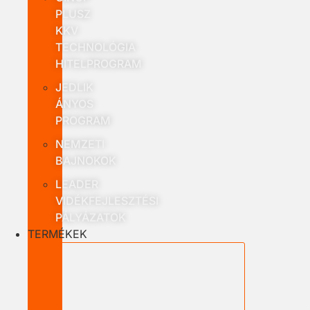
PLUSZ
KKV
TECHNOLÓGIA
HITELPROGRAM
JEDLIK
ÁNYOS
PROGRAM
NEMZETI
BAJNOKOK
LEADER
VIDÉKFEJLESZTÉSI
PÁLYÁZATOK
TERMÉKEK