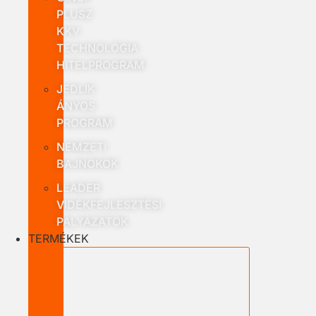
PLUSZ
KKV
TECHNOLÓGIA
HITELPROGRAM
JEDLIK
ÁNYOS
PROGRAM
NEMZETI
BAJNOKOK
LEADER
VIDÉKFEJLESZTÉSI
PÁLYÁZATOK
TERMÉKEK