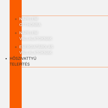
NAPELEM
OTTHONRA
NAPELEM
VÁLLALATOKNAK
ENERGIATÁROLÁS
VÁLLALATOKNAK
HŐSZIVATTYÚ
TELEPÍTÉS