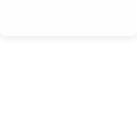
vállalatoknak
Maximalizálja naperőműve bevételeit
energiatárolással – most van itt az idő csatlakozni!
Érdekel