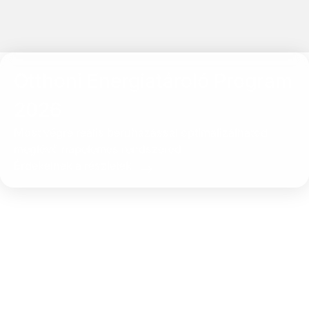
Otthoni Energiatároló Program
2026
Most végre reális beruházással optimalizálhatod
meglévő napelemes rendszered
Érdekelnek a részletek