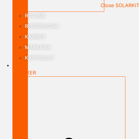
Close SOLARKI
RÓLUNK
REFERENCIÁK
KARRIER
MÁRKÁINK
KAPCSOLAT
B2B
NAGYKER