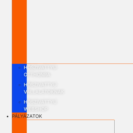
HŐSZIVATTYÚ
OTTHONRA
HŐSZIVATTYÚ
VÁLLALATOKNAK
HŐSZIVATTYÚ
WEBSHOP
PÁLYÁZATOK