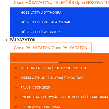
Close HŐSZIVATTYÚ TELEPÍTÉS
Open HŐSZIVATT
HŐSZIVATTYÚ OTTHONRA
HŐSZIVATTYÚ VÁLLALATOKNAK
HŐSZIVATTYÚ WEBSHOP
PÁLYÁZATOK
Close PÁLYÁZATOK
Open PÁLYÁZATOK
Lakossági pályázatok
Vállalati pályázatok
OTTHONI ENERGIATÁROLÓ PROGRAM 2026
VIDÉKI OTTHONFELÚJÍTÁSI TÁMOGATÁS
FALUSI CSOK 2025
ENERGIAHATÉKONYSÁGI OTTHONFELÚJÍTÁSI PROGRAM
JEDLIK ÁNYOS PROGRAM