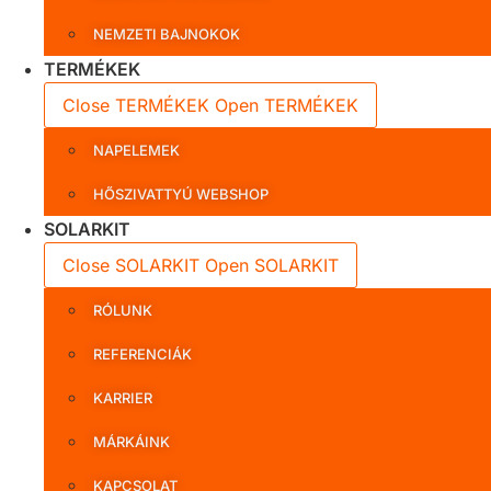
NEMZETI BAJNOKOK
TERMÉKEK
Close TERMÉKEK
Open TERMÉKEK
NAPELEMEK
HŐSZIVATTYÚ WEBSHOP
SOLARKIT
Close SOLARKIT
Open SOLARKIT
RÓLUNK
REFERENCIÁK
KARRIER
MÁRKÁINK
KAPCSOLAT